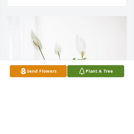
Send Flowers
Plant A Tree
Nick and Shelley Dawson has purchased Peace Lily 
for Rogelio Sanchez Arellano